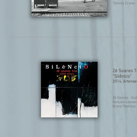
Tommy Crane - 
Zé Soares T
"Silêncio"
2014, Artens
Zé Soares - Gu
Gonçalo Leonar
Bruno Pedroso -