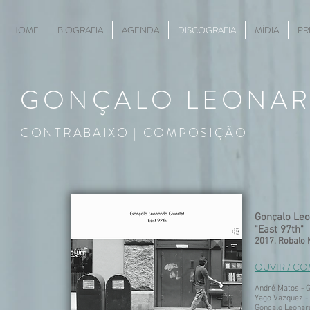
HOME
BIOGRAFIA
AGENDA
DISCOGRAFIA
MÍDIA
PR
GONÇALO
LEONA
CONTRABAIXO | COMPOSIÇÃO
Gonçalo Leo
"East 97th"
2017, Robalo 
OUVIR / C
André Matos - G
Yago Vazquez -
Gonçalo Leonar