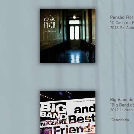
Pensão Flor
"O Caso da 
2013, Ed. Auto
Big Band do
"Big Band d
2012, Lusitan
*Convidado